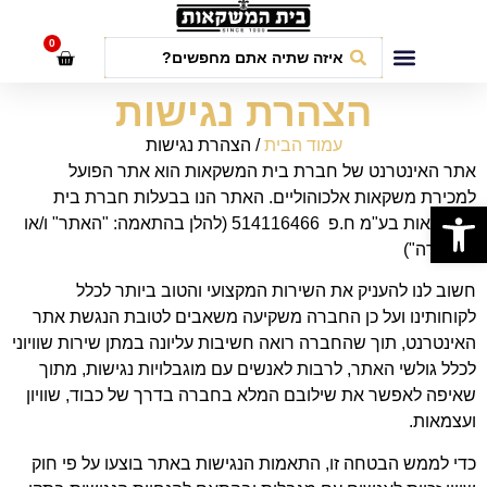
לתוכן
0
חבילות אירועים
הצהרת נגישות
עמוד הבית
/ הצהרת נגישות
אתר האינטרנט של חברת בית המשקאות הוא אתר הפועל
למכירת משקאות אלכוהוליים. האתר הנו בבעלות חברת בית
פתח סרגל נגישות
המשקאות בע"מ ח.פ 514116466 (להלן בהתאמה: "האתר" ו/או
"החברה")
חשוב לנו להעניק את השירות המקצועי והטוב ביותר לכלל
לקוחותינו ועל כן החברה משקיעה משאבים לטובת הנגשת אתר
האינטרנט, תוך שהחברה רואה חשיבות עליונה במתן שירות שוויוני
לכלל גולשי האתר, לרבות לאנשים עם מוגבלויות נגישות, מתוך
שאיפה לאפשר את שילובם המלא בחברה בדרך של כבוד, שוויון
ועצמאות.
כדי לממש הבטחה זו, התאמות הנגישות באתר בוצעו על פי חוק