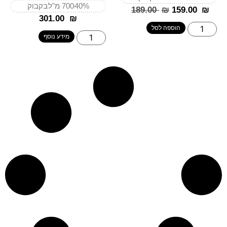
40%
700 מ"ל
בקבוק
‎189.00
₪
‎159.00
₪
‎301.00
₪
הוספה לסל
מידע נוסף