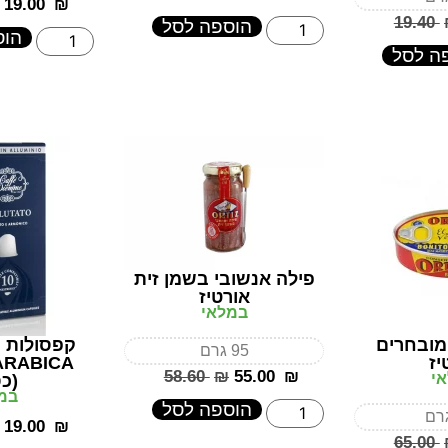
‎19.00
₪
‎19.40
הוספה לסל
הוס
ה לסל
פילה אנשובי בשמן זית
אורטיז
במלאי
מובחרים
95 גרם
יז
ARABICA
‎58.60
₪
‎55.00
₪
י
(כ
במ
הוספה לסל
‎19.00
₪
‎65.00