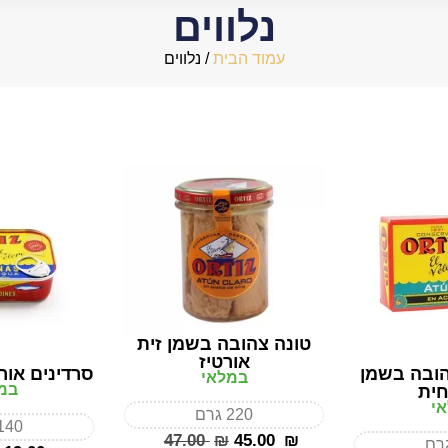
נלווים
עמוד הבית
/ נלווים
טונה צהובה בשמן זית
אורטיז
הובה בשמן
סרדינים אור
במלאי
במ
חית
י
220 גרם
140 גר
‎47.00
₪
‎45.00
₪