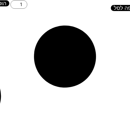
הוס
ה לסל