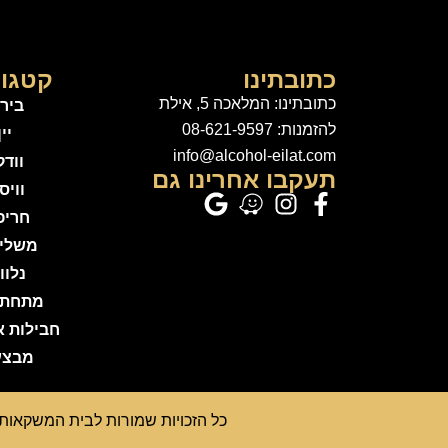
כתובתינו
קטגור
כתובתינו: המלאכה 5, אילת
ביר
להזמנות: 08-621-9597
יין
info@alcohol-eilat.com
ווד
תעקבו אחרינו גם
וויס
חריפ
משלי
נלוו
מתחתנ
חבילות א
מבצע
כל הזכויות שמורות לבית המשקאות איל