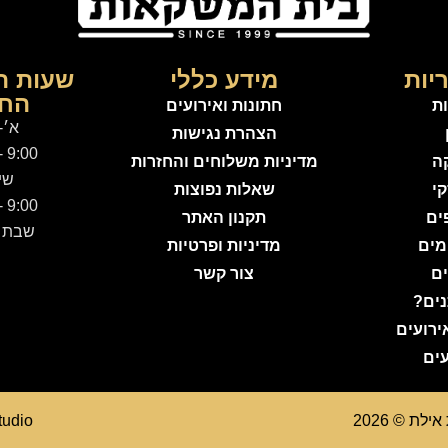
יות
מידע כללי
שעות ה
החנ
ות
חתונות ואירועים
א׳-
הצהרת נגישות
9:00 - 21:00
קה
מדיניות משלוחים והחזרות
שי
קי
שאלות נפוצות
9:00 - 15:00
ים
תקנון האתר
שבת -
מים
מדיניות ופרטיות
ים
צור קשר
ים?
ירועים
ים
ת © 2026
tudio