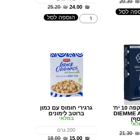
‎20.30
₪
‎25.20
₪
‎24.00
₪
פה לסל
הוספה לסל
קפסולות קפה 10 יח'
גרגירי חומוס עם כמון
DIEMME 
ברוטב לימונים
במלאי
סף)
לאי
200 גרם
‎21.30
₪
‎18.00
₪
‎15.00
₪