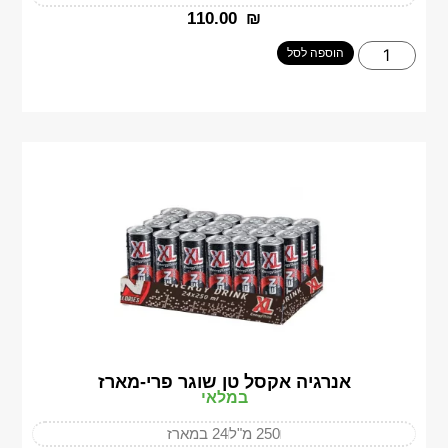
‎110.00
₪
הוספה לסל
אנרגיה אקסל טן שוגר פרי-מארז
במלאי
250 מ"ל
24 במארז