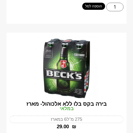
הוספה לסל
בירה בקס בלו ללא אלכוהול- מארז
במלאי
275 מ"ל
6 במארז
‎29.00
₪