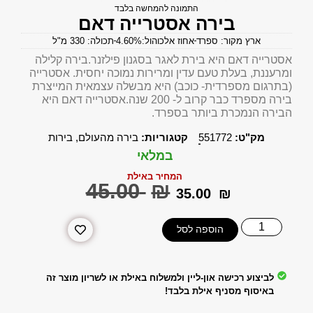
התמונה להמחשה בלבד
בירה אסטרייה דאם
ארץ מקור: ספרד
אחוז אלכוהול:4.60%
תכולה: 330 מ"ל
אסטרייה דאם היא בירת לאגר בסגנון פילזנר.בירה קלילה
ומרעננת, בעלת טעם עדין ומרירות נמוכה יחסית. אסטרייה
(בתרגום מספרדית- כוכב) היא מבשלה עצמאית המייצרת
בירה מספרד כבר קרוב ל- 200 שנה.אסטרייה דאם היא
הבירה הנמכרת ביותר בספרד.
מק"ט:
551772
קטגוריות:
בירה מהעולם
,
בירות
במלאי
המחיר באילת
‎45.00
₪
‎35.00
₪
הוספה לסל
לביצוע רכישה און-ליין ולמשלוח באילת או לשריון מוצר זה
באיסוף מסניף אילת בלבד!