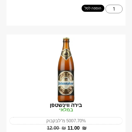
הוספה לסל
בירה ווינשטפן
במלאי
7.70%
500 מ"ל
בקבוק
‎12.00
₪
‎11.00
₪