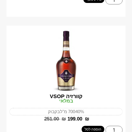
קוורזיה VSOP
במלאי
40%
700 מ"ל
בקבוק
‎251.00
₪
‎199.00
₪
הוספה לסל