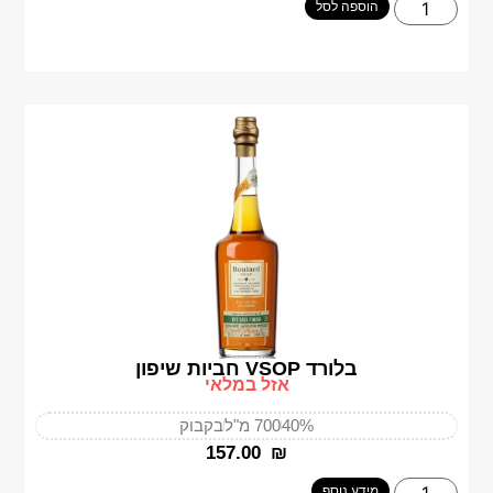
הוספה לסל
בלורד VSOP חביות שיפון
אזל במלאי
40%
700 מ"ל
בקבוק
‎157.00
₪
מידע נוסף