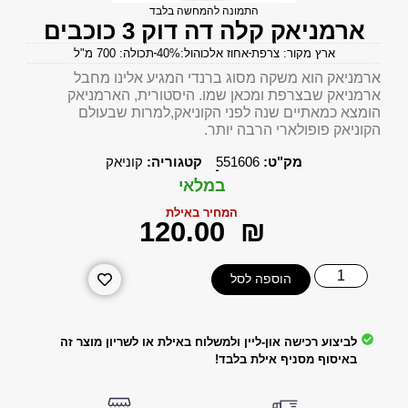
התמונה להמחשה בלבד
ארמניאק קלה דה דוק 3 כוכבים
ארץ מקור: צרפת
אחוז אלכוהול:40%
תכולה: 700 מ"ל
ארמניאק הוא משקה מסוג ברנדי המגיע אלינו מחבל
ארמניאק שבצרפת ומכאן שמו. היסטורית, הארמניאק
הומצא כמאתיים שנה לפני הקוניאק,למרות שבעולם
הקוניאק פופולארי הרבה יותר.
מק"ט:
551606
קטגוריה:
קוניאק
במלאי
המחיר באילת
‎120.00
₪
הוספה לסל
לביצוע רכישה און-ליין ולמשלוח באילת או לשריון מוצר זה
באיסוף מסניף אילת בלבד!