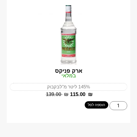
ארק פניקס
במלאי
45%
1 ליטר מ"ל
בקבוק
‎139.00
₪
‎115.00
₪
הוספה לסל