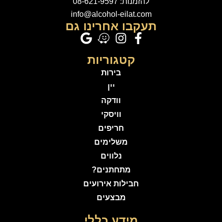
להזמנות: 08-621-9597
info@alcohol-eilat.com
תעקבו אחרינו גם
קטגוריות
בירות
יין
וודקה
וויסקי
חריפים
משלימים
נלווים
מתחתנים?
חבילות אירועים
מבצעים
מידע כללי