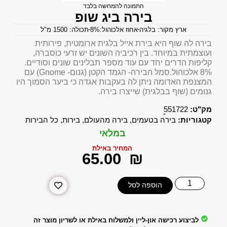
התמונה להמחשה בלבד
בירה ביג שופ
ארץ מקור: בלגיה
אחוז אלכוהול:8%
תכולה: 1500 מ"ל
בירה לה שוף היא בירת אייל בלגית ארומטית, פירותית
ועוצמתית במיוחד. בין רכיביה השונים יש זרעי כוסברה,
קליפות הדרים יחד עם עוד מספר תבלינים שונים וסודיים.
8% אלכוהול.סמל הבירה- הגמד הקטן (גנום- Gnome) עם
המצנפת האדומה ניתן לה בעקבות אגדה כי ביער הסמוך היו
גנומים (שוף בבלגית) שייצרו בירה.
מק"ט:
551722
קטגוריות:
בירה בטעמים
,
בירה מהעולם
,
בירות
,
כל הבירות
במלאי
המחיר באילת
‎65.00
₪
הוספה לסל
לביצוע רכישה און-ליין ולמשלוח באילת או לשריון מוצר זה