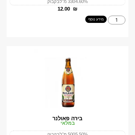
4.60%
330 מ"ל
בקבוק
‎12.00
₪
מידע נוסף
בירה פאולנר
במלאי
5.50%
500 מ"ל
בקבוק