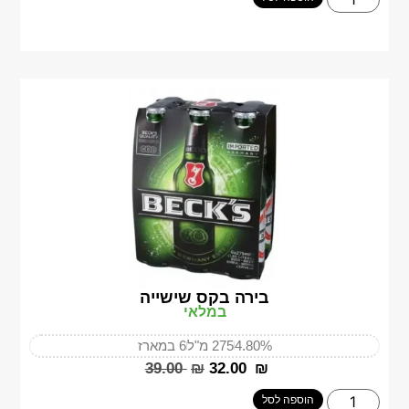
בירה בקס שישייה
במלאי
4.80%
275 מ"ל
6 במארז
‎39.00
₪
‎32.00
₪
הוספה לסל