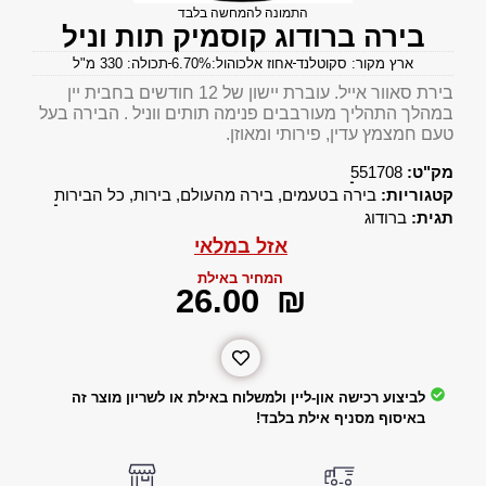
התמונה להמחשה בלבד
בירה ברודוג קוסמיק תות וניל
ארץ מקור: סקוטלנד
אחוז אלכוהול:6.70%
תכולה: 330 מ"ל
בירת סאוור אייל. עוברת יישון של 12 חודשים בחבית יין
במהלך התהליך מעורבבים פנימה תותים ווניל . הבירה בעל
טעם חמצמץ עדין, פירותי ומאוזן.
מק"ט:
551708
קטגוריות:
בירה בטעמים
,
בירה מהעולם
,
בירות
,
כל הבירות
תגית:
ברודוג
אזל במלאי
המחיר באילת
‎26.00
₪
לביצוע רכישה און-ליין ולמשלוח באילת או לשריון מוצר זה
באיסוף מסניף אילת בלבד!