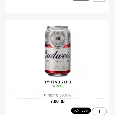
בירה באדוויזר
במלאי
5%
330 מ"ל
פחית
‎7.00
₪
הוספה לסל