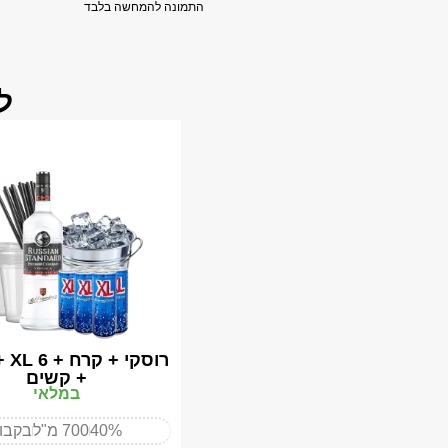
התמונה להמחשה בלבד
ל
רוסק
+ קשים
במלאי
40%
700 מ"ל
בקבו