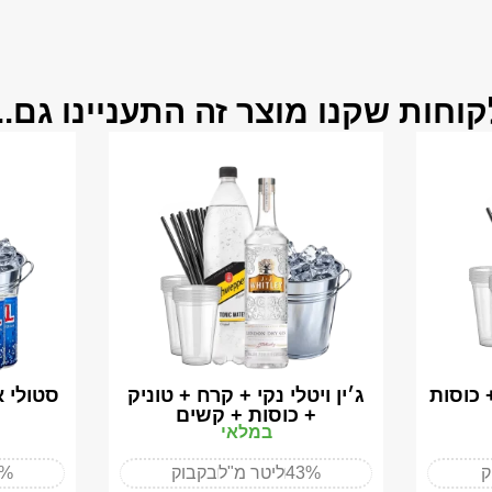
קוחות שקנו מוצר זה התעניינו גם...
י + קרח + 6 XL + כוסות
ג׳ין ויטלי נקי + קרח + טוניק
+ כוסות + קשים
במלאי
ק
43%
ליטר מ"ל
בקבוק
0%