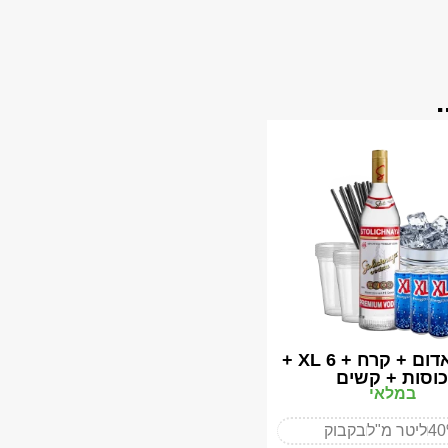
סטולי אדום + קרח + 6 XL +
כוסות + קשים
במלאי
4
ליטר מ"ל
בקבוק