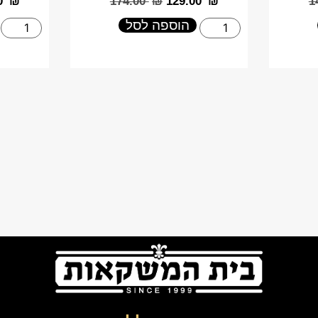
0
₪
‎174.00
₪
‎129.00
₪
‎
הוספה לסל