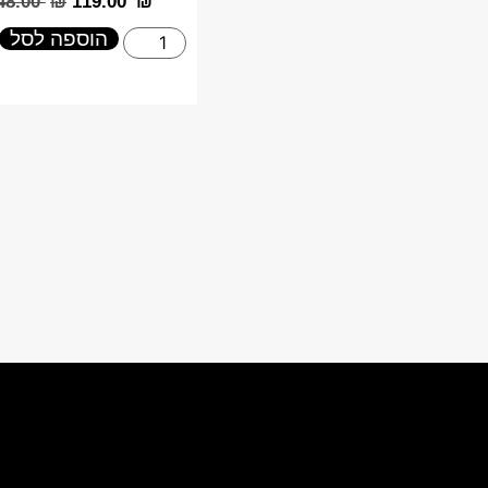
148.00
₪
‎119.00
₪
הוספה לסל