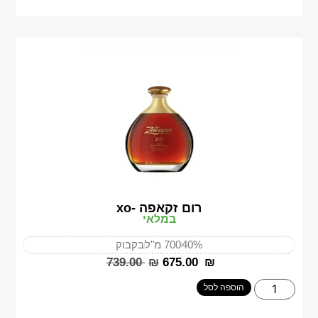
רום זקאפה -xo
במלאי
40%
700 מ"ל
בקבוק
‎739.00
₪
‎675.00
₪
הוספה לסל