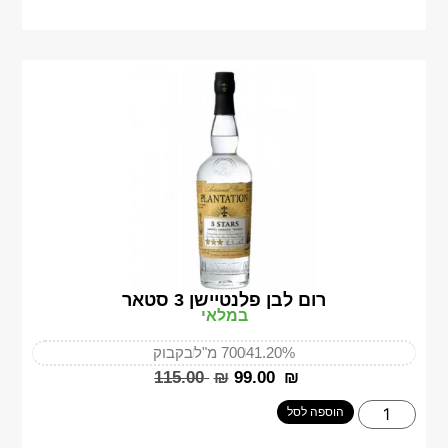
רום לבן פלנטיישן 3 סטאר
במלאי
41.20%
700 מ"ל
בקבוק
‎115.00
₪
‎99.00
₪
הוספה לסל