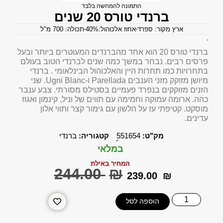
התמונה להמחשה בלבד
ברנדי טורס 20 שנים
ארץ מקור: ספרד
אחוז אלכוהול:40%
תכולה: 700 מ"ל
'
ברנדי טורס 20 הוא אחד מהברנדים המעוטרים ביותר ובעל
פרסים רבים. נבחר במשך כמה שנים לברנדי הטוב בעולם
בתחרויות כמו תחרות היין והאלכוהול הבינלאומי . ברנדי
מיושן מזוקק מזני הענבים Parellada ו-Ugni Blanc. שני
הזנים מזוקקים בנפרד פעמיים בסטילס מסורתי. צבע ענבר
כהה. ארומה עמוקה וחמימה עם תווים של וניל, קינמון ואגוז
מוסקט. קטיפתי עז על הלשון עם גימור קצר ותווי אלון
עדינים.
מק"ט:
551654
קטגוריה:
ברנדי
במלאי
המחיר באילת
‎244.00
₪
‎239.00
₪
הוספה לסל