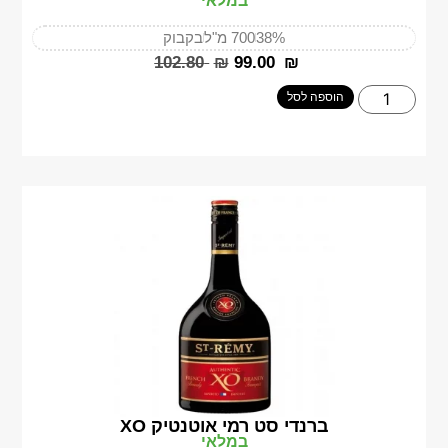
במלאי
38%
700 מ"ל
בקבוק
‎102.80
₪
‎99.00
₪
הוספה לסל
ברנדי סט רמי אוטנטיק XO
במלאי