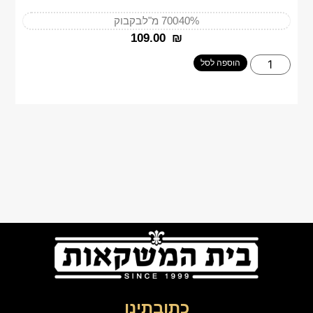
40%
700 מ"ל
בקבוק
‎109.00
₪
הוספה לסל
כתובתינו