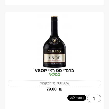
ברנדי סט רמי VSOP
במלאי
36%
700 מ"ל
בקבוק
‎79.00
₪
הוספה לסל