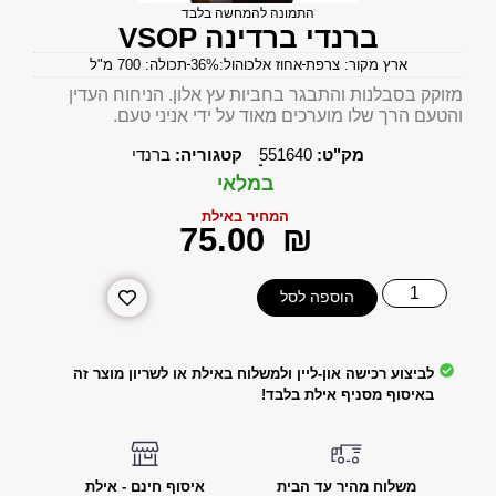
התמונה להמחשה בלבד
ברנדי ברדינה VSOP
ארץ מקור: צרפת
אחוז אלכוהול:36%
תכולה: 700 מ"ל
מזוקק בסבלנות והתבגר בחביות עץ אלון. הניחוח העדין
והטעם הרך שלו מוערכים מאוד על ידי אניני טעם.
מק"ט:
551640
קטגוריה:
ברנדי
במלאי
המחיר באילת
‎75.00
₪
הוספה לסל
לביצוע רכישה און-ליין ולמשלוח באילת או לשריון מוצר זה
באיסוף מסניף אילת בלבד!
משלוח מהיר עד הבית
איסוף חינם - אילת