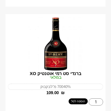
ברנדי סט רמי אוטנטיק XO
במלאי
40%
700 מ"ל
בקבוק
‎109.00
₪
הוספה לסל