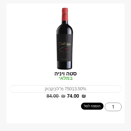
סטה ויניה
במלאי
13.50%
750 מ"ל
בקבוק
‎84.00
₪
‎74.00
₪
הוספה לסל