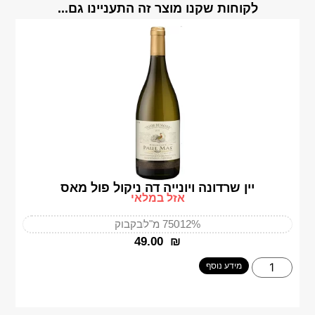
לקוחות שקנו מוצר זה התעניינו גם...
יין שרדונה ויונייה דה ניקול פול מאס
אזל במלאי
12%
750 מ"ל
בקבוק
‎49.00
₪
מידע נוסף