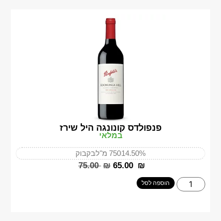
פנפולדס קונונגה היל שירז
במלאי
14.50%
750 מ"ל
בקבוק
‎75.00
₪
‎65.00
₪
הוספה לסל