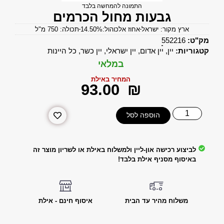
התמונה להמחשה בלבד
גבעות מחול הכרמים
ארץ מקור: ישראל
אחוז אלכוהול:14.50%
תכולה: 750 מ"ל
מק"ט:
552216
קטגוריות:
יין
,
יין אדום
,
יין ישראלי
,
יין כשר
,
כל היינות
במלאי
המחיר באילת
‎93.00
₪
הוספה לסל
לביצוע רכישה און-ליין ולמשלוח באילת או לשריון מוצר זה
באיסוף מסניף אילת בלבד!
משלוח מהיר עד הבית
איסוף חינם - אילת