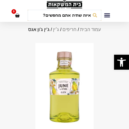
לתוכן
0
חבילות אירועים
עמוד הבית
/
חריפים
/
ג׳ין
/ ג’ין ג’ון אגס
פתח סרגל נגישות