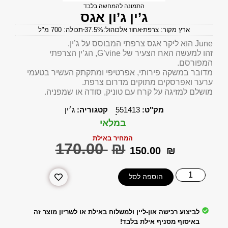
התמונה להמחשה בלבד
ג’ין ג’ון אגס
ארץ מקור: צרפת
אחוז אלכוהול:37.5%
תכולה: 700 מ"ל
June הוא ליקר אגס צרפתי המבוסס על ג’ין.
זהו למעשה האח הצעיר של G’vine, הג’ין הצרפתי
המפורסם.
מדובר במשקה פירותי, אפרטיפי ומתקתק העשיר בטעמי
ערער ואפרסקים מתוקים מדרום צרפת.
מושלם למזיגה על קרח עם טוניק, סודה או שמפניה.
מק"ט:
551413
קטגוריה:
ג׳ין
במלאי
המחיר באילת
‎170.00
₪
‎150.00
₪
הוספה לסל
לביצוע רכישה און-ליין ולמשלוח באילת או לשריון מוצר זה
באיסוף מסניף אילת בלבד!