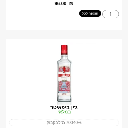
‎96.00
₪
הוספה לסל
ג'ין ביפאיטר
במלאי
40%
700 מ"ל
בקבוק