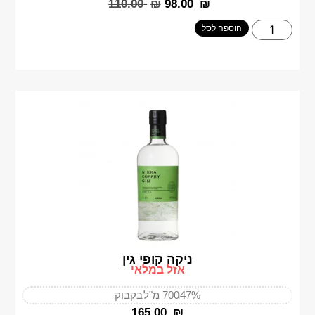
‎110.00
₪
‎98.00
₪
הוספה לסל
ניקה קופי גין
אזל במלאי
47%
700 מ"ל
בקבוק
‎165.00
₪