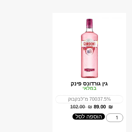
גין גורדונס פינק
במלאי
37.5%
700 מ"ל
בקבוק
‎102.00
₪
‎89.00
₪
הוספה לסל