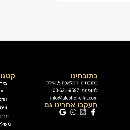
כתובתינו
קטגור
כתובתינו: המלאכה 5, אילת
ביר
להזמנות: 08-621-9597
יין
info@alcohol-eilat.com
ווד
תעקבו אחרינו גם
וויס
חריפ
משלי