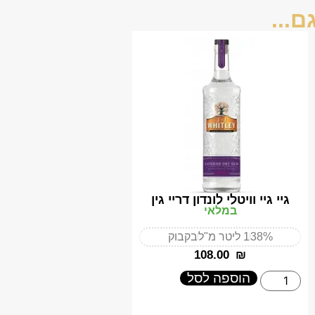
ם...
גיי גיי וויטלי לונדון דריי גין
במלאי
38%
1 ליטר מ"ל
בקבוק
‎108.00
₪
הוספה לסל