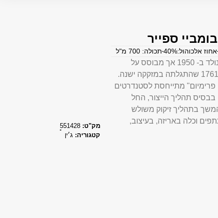
 בומביי ספייר
אחוז אלכוהול:40%
תכולה: 700 מ"ל
ג’ין בומביי ספייר נולד ב- 1950 אך מבוסס על
נוסחה עתיקה מ- 1761 שהתגלתה במזקקה ישנה.
פרימיום" מתייחסת לסטנדרטים
בבסיס תהליך הייצור, החל
המשך בתהליך זיקוק משולש
פים וכלה באריזה, בעיצוב,
מק"ט:
551428
קטגוריה:
ג׳ין