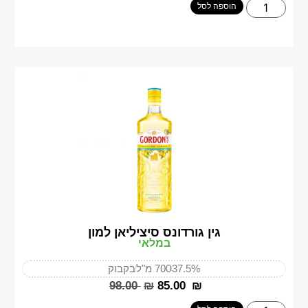
הוספה לסל
גין גורדונס סיציליאן למון
במלאי
37.5%
700 מ"ל
בקבוק
‎98.00
₪
‎85.00
₪