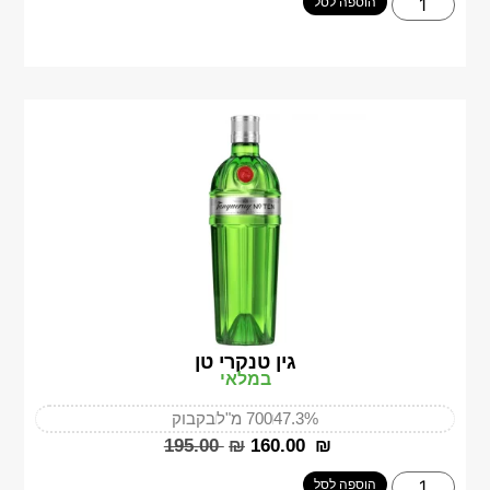
הוספה לסל
גין טנקרי טן
במלאי
47.3%
700 מ"ל
בקבוק
‎195.00
₪
‎160.00
₪
הוספה לסל