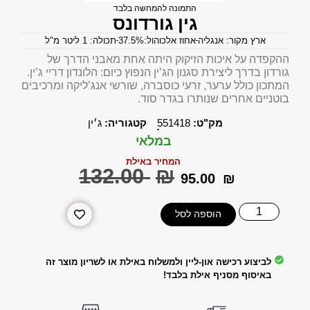
התמונה להמחשה בלבד
גין גורדונס
ארץ מקור: אנגליה
אחוז אלכוהול:37.5%
תכולה: 1 ליטר מ"ל
ההקפדה על איכות הזיקוק היתה אחת מאבני הדרך של
גורדון בדרך ליצירת סגנון הג’ין הנפוץ כיום: הלונדון דריי ג’ין.
המתכון כולל ערער, זרעי כוסברה, שורשי אנג’ליקה ומרכיבים
בוטניים אחרים שנותרו בגדר סוד.
מק"ט:
551418
קטגוריה:
ג׳ין
במלאי
המחיר באילת
‎132.00
₪
‎95.00
₪
הוספה לסל
לביצוע רכישה און-ליין ולמשלוח באילת או לשריון מוצר זה
באיסוף מסניף אילת בלבד!