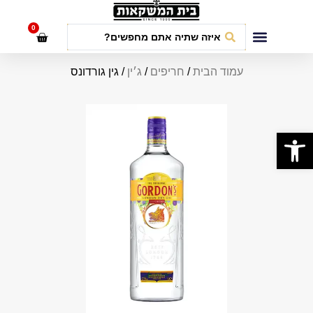
לתוכן
0
חבילות אירועים
עמוד הבית
/
חריפים
/
ג׳ין
/ גין גורדונס
פתח סרגל נגישות