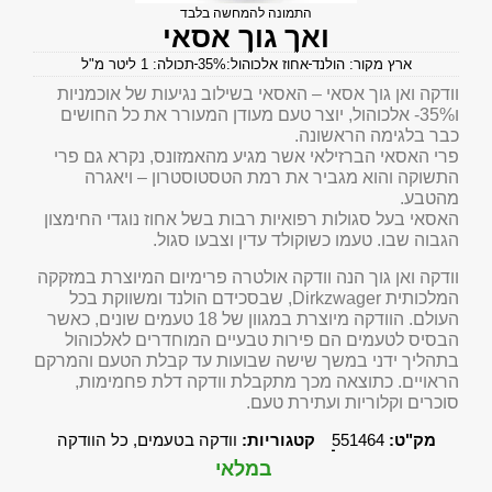
התמונה להמחשה בלבד
ואך גוך אסאי
ארץ מקור: הולנד
אחוז אלכוהול:35%
תכולה: 1 ליטר מ"ל
וודקה ואן גוך אסאי – האסאי בשילוב נגיעות של אוכמניות
ו35%- אלכוהול, יוצר טעם מעודן המעורר את כל החושים
כבר בלגימה הראשונה.
פרי האסאי הברזילאי אשר מגיע מהאמזונס, נקרא גם פרי
התשוקה והוא מגביר את רמת הטסטוסטרון – ויאגרה
מהטבע.
האסאי בעל סגולות רפואיות רבות בשל אחוז נוגדי החימצון
הגבוה שבו. טעמו כשוקולד עדין וצבעו סגול.
וודקה ואן גוך הנה וודקה אולטרה פרימיום המיוצרת במזקקה
המלכותית Dirkzwager, שבסכידם הולנד ומשווקת בכל
העולם. הוודקה מיוצרת במגוון של 18 טעמים שונים, כאשר
הבסיס לטעמים הם פירות טבעיים המוחדרים לאלכוהול
בתהליך ידני במשך שישה שבועות עד קבלת הטעם והמרקם
הראויים. כתוצאה מכך מתקבלת וודקה דלת פחמימות,
סוכרים וקלוריות ועתירת טעם.
מק"ט:
551464
קטגוריות:
וודקה בטעמים
,
כל הוודקה
במלאי