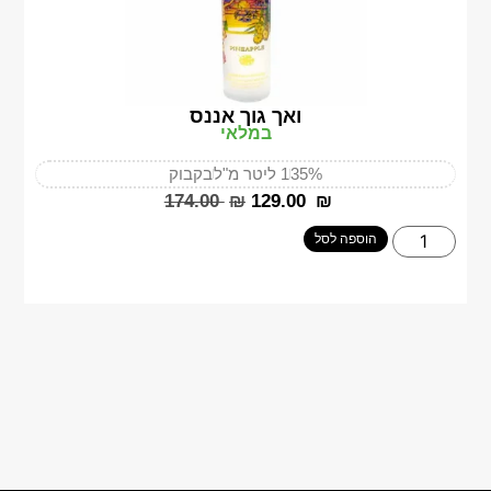
ואך גוך אננס
במלאי
35%
1 ליטר מ"ל
בקבוק
‎174.00
₪
‎129.00
₪
הוספה לסל