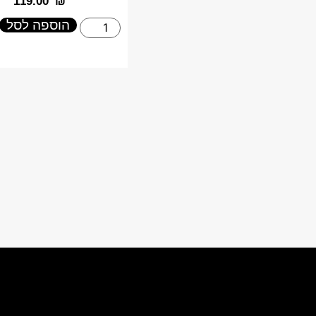
‎119.00
₪
הוספה לסל