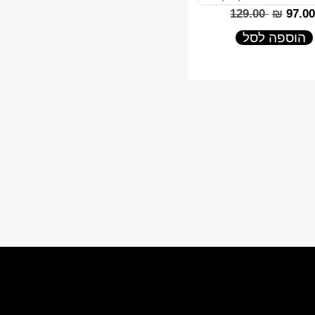
‎129.00
₪
‎97.00
הוספה לסל