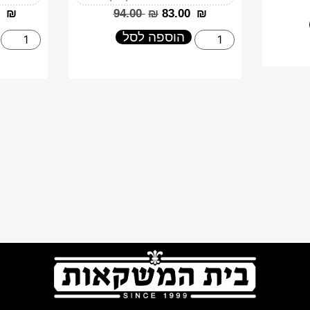
₪
‎94.00
₪
‎83.00
₪
הוספה לסל