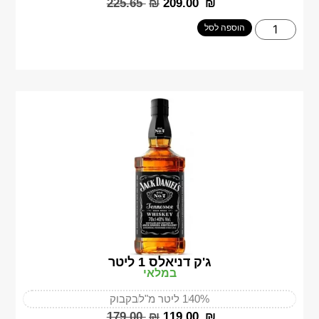
‎225.65
₪
‎209.00
₪
הוספה לסל
ג'ק דניאלס 1 ליטר
במלאי
40%
1 ליטר מ"ל
בקבוק
‎179.00
₪
‎119.00
₪