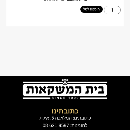
הוספה לסל
כתובתינו
כתובתינו: המלאכה 5, אילת
להזמנות: 08-621-9597