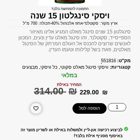
התמונה להמחשה בלבד
ויסקי סינגלטון 15 שנה
ארץ מקור: סקוטלנד
אחוז אלכוהול:40%
תכולה: 700 מ"ל
סינגלטון 15 שנים סינגל מאלט המגיע אלינו מאיזור
הספייסייד, סקוטלנד. זהו סינגל מאלט עדין ונעים, המכוון
לאנשים שרוצים להכנס אל העולם המרתק של הסינגל
מאלטים, וזאת בשל קלילותו וטעמו העדין.
מק"ט:
551816
קטגוריות:
וויסקי סינגל מאלט סקוטי
,
כל וויסקי
,
מבצעים
במלאי
המחיר באילת
‎314.00
₪
‎229.00
₪
הוספה לסל
לביצוע רכישה און-ליין ולמשלוח באילת או לשריון מוצר זה
באיסוף מסניף אילת בלבד!