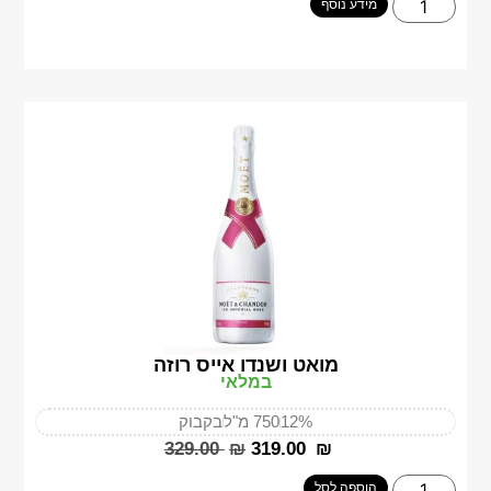
מידע נוסף
מואט ושנדו אייס רוזה
במלאי
12%
750 מ"ל
בקבוק
‎329.00
₪
‎319.00
₪
הוספה לסל