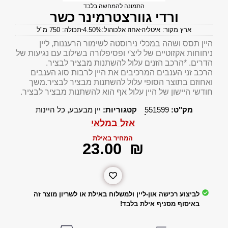
התמונה להמחשה בלבד
ורדי גוורצטרמינר כשר
ארץ מקור: איטליה
אחוז אלכוהול:4.50%
תכולה: 750 מ"ל
היין תסס ושהה במכלי נירוסטה לשימור הרעננות, ליין
ניחוחות אקזוטיים של ליצ'י ופסיפלורה בשילוב עם נגיעות של
הדרים. *הרכב הזנים עלול להשתנות מבציר לבציר.
הרכב זני הענבים המרכיבים את היין לרבות סוג הענבים
ואחוזם בתוצר הסופי עלול להשתנות מבציר לבציר.משך
חודשי היישון של היין עלול אף הוא להשתנות מבציר לבציר.
מק"ט:
551599
קטגוריות:
יין מבעבע
,
כל היינות
אזל במלאי
המחיר באילת
‎23.00
₪
לביצוע רכישה און-ליין ולמשלוח באילת או לשריון מוצר זה
באיסוף מסניף אילת בלבד!