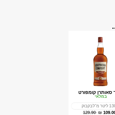
 סאותרן קומפורט
במלאי
3
1 ליטר מ"ל
בקבוק
‎129.90
₪
‎109.0