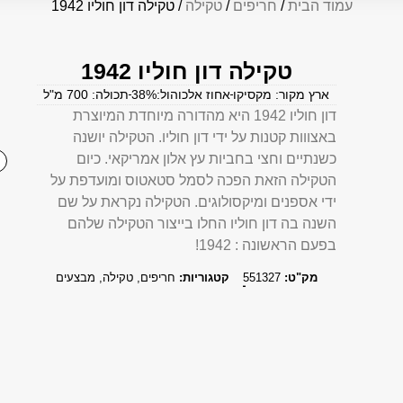
עמוד הבית
/
חריפים
/
טקילה
/ טקילה דון חוליו 1942
טקילה דון חוליו 1942
ארץ מקור: מקסיקו
אחוז אלכוהול:38%
תכולה: 700 מ"ל
דון חוליו 1942 היא מהדורה מיוחדת המיוצרת
באצווות קטנות על ידי דון חוליו. הטקילה יושנה
כשנתיים וחצי בחביות עץ אלון אמריקאי. כיום
הטקילה הזאת הפכה לסמל סטאטוס ומועדפת על
ידי אספנים ומיקסולוגים. הטקילה נקראת על שם
השנה בה דון חוליו החלו בייצור הטקילה שלהם
בפעם הראשונה : 1942!
מק"ט:
551327
קטגוריות:
חריפים
,
טקילה
,
מבצעים