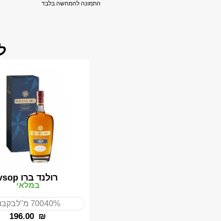
התמונה להמחשה בלבד
ל
רולנד ברו vsop
במלאי
40%
700 מ"ל
בקבו
‎196.00
₪