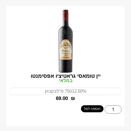
יין טומאסי גראטיציו אפסימנטו
במלאי
12.50%
750 מ"ל
בקבוק
‎69.00
₪
הוספה לסל