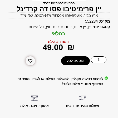
התמונה להמחשה בלבד
יין פרימיטיבו פסו דה קרדינל
ארץ מקור: איטליה
אחוז אלכוהול:14%
תכולה: 750 מ"ל
מק"ט:
552234
קטגוריות:
יין
,
יין אדום
,
יינות תוצרת חוץ
,
כל היינות
במלאי
המחיר באילת
‎49.00
₪
הוספה לסל
לביצוע רכישה און-ליין ולמשלוח באילת או לשריון מוצר זה
באיסוף מסניף אילת בלבד!
משלוח מהיר עד הבית
איסוף חינם - אילת