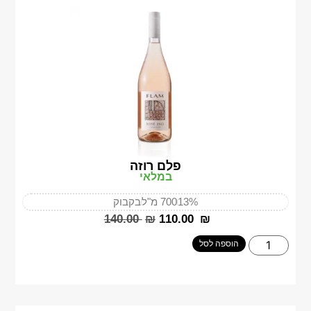
פלם רוזה
במלאי
13%
700 מ"ל
בקבוק
‎140.00
₪
‎110.00
₪
הוספה לסל