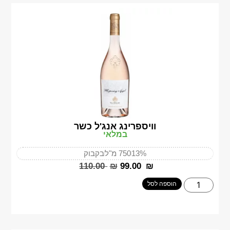
וויספרינג אנג'ל כשר
במלאי
13%
750 מ"ל
בקבוק
‎110.00
₪
‎99.00
₪
הוספה לסל