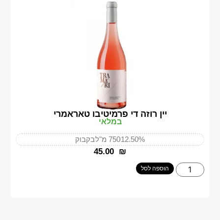
יין רוזה די פרמיטיבו טאראמרי
במלאי
12.50%
750 מ"ל
בקבוק
‎45.00
₪
הוספה לסל