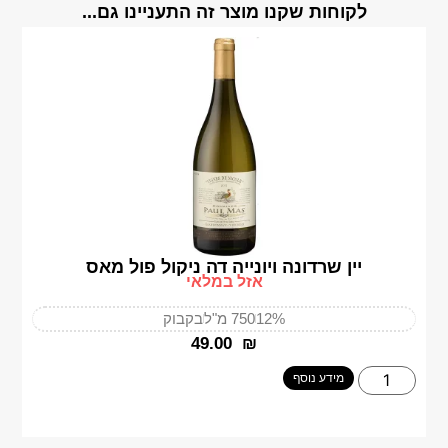
לקוחות שקנו מוצר זה התעניינו גם...
יין שרדונה ויונייה דה ניקול פול מאס
אזל במלאי
12%
750 מ"ל
בקבוק
‎49.00
₪
מידע נוסף