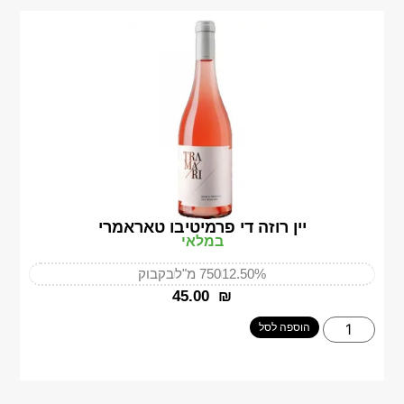
יין רוזה די פרמיטיבו טאראמרי
במלאי
12.50%
750 מ"ל
בקבוק
‎45.00
₪
הוספה לסל