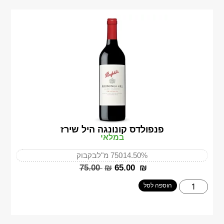
פנפולדס קונונגה היל שירז
במלאי
14.50%
750 מ"ל
בקבוק
‎75.00
₪
‎65.00
₪
הוספה לסל