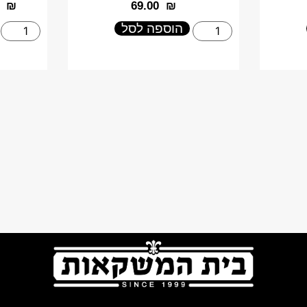
₪
‎69.00
₪
הוספה לסל