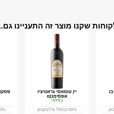
קוחות שקנו מוצר זה התעניינו גם...
בו
יין טומאסי גראטיציו
אפסימנטו
במלאי
וק
12.50%
750 מ"ל
בקבוק
50%