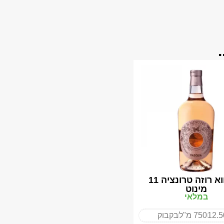
פסקווא רוזה טרונציה 11
מינוט
במלאי
12.
750 מ"ל
בקבוק