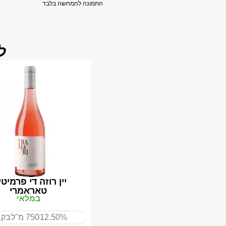
התמונה להמחשה בלבד
ל
יין רוזה די פרמיטי
טאראמרי
במלאי
12.50%
750 מ"ל
בקב