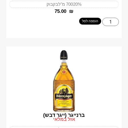
20%
700 מ"ל
בקבוק
‎75.00
₪
הוספה לסל
ברנייגר (ייגר דבש)
אזל במלאי