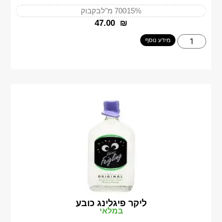
15%
700 מ"ל
בקבוק
‎47.00
₪
מידע נוסף
ליקר פיגלינג כובע
במלאי