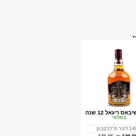
באס ריגאל 12 שנה
במלאי
4
1 ליטר מ"ל
בקבוק