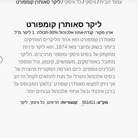
עמוד הבית
/
וויסקי
/
כל וויסקי
/ ליקר סאותרן קומפורט
ליקר סאותרן קומפורט
ארץ מקור: קנדה
אחוז אלכוהול:30%
תכולה: 1 ליטר מ"ל
סאות'רן קומפורט הוא אחד הליקרים הוותיקים
ביותר בשוק ומיוצר מאז 1874, הוא ליקר פירות
מתקתק על בסיס וויסקי ומספר מרכיבים. הליקר
מתובל באפרסקים, משמשים, קינמון, וניל ומספר
תבלינים נוספים. כיום הגרסה המקורית מיוצרת על
בסיס אלכוהול ניטרלי על מנת להתאים לקהל הרחב
אך ניתן למצוא סאות'רן קופורט 'בלאק' המבוסס על
ברבן איכותי ובעל אחוזי אלכוהול גבוהים יותר.
מק"ט:
551411
קטגוריות:
חריפים
,
כל וויסקי
,
ליקר