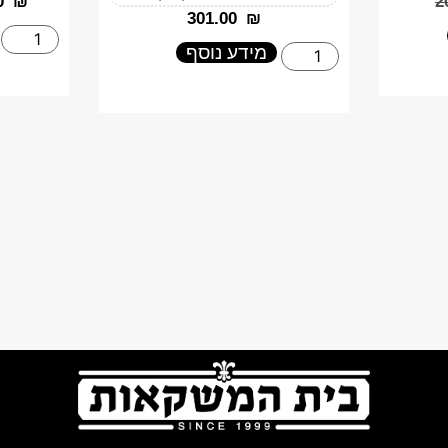
0
₪
‎
‎301.00
₪
מידע נוסף