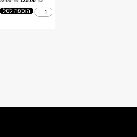
202.00
₪
‎125.00
₪
הוספה לסל