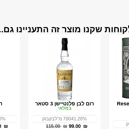
קוחות שקנו מוצר זה התעניינו גם...
מטיקו Reserva
רום לבן פלנטיישן 3 סטאר
ר
במלאי
41.20%
700 מ"ל
בקבוק
0%
ק
0
₪
‎115.00
₪
‎99.00
₪