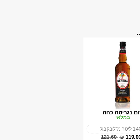
ום נגריטה כהה
במלאי
4
1 ליטר מ"ל
בקבוק
‎121.60
₪
‎119.0