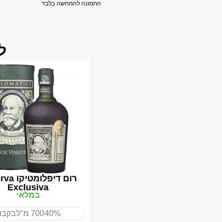
התמונה להמחשה בלבד
ל
רום דיפלו
Exclusiva
במלאי
40%
700 מ"ל
בקבו