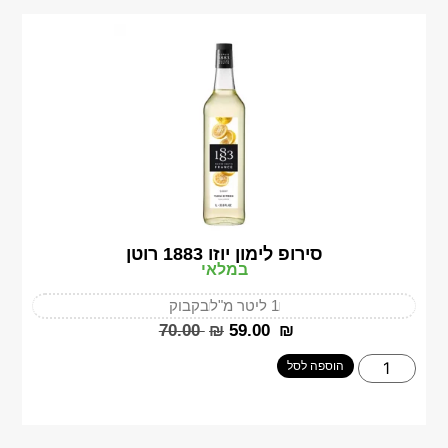
סירופ לימון יוזו 1883 רוטן
במלאי
1 ליטר מ"ל
בקבוק
‎70.00
₪
‎59.00
₪
הוספה לסל