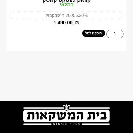
קוואלן מוסקט קאסק
במלאי
56.30%
700 מ"ל
בקבוק
‎1,490.00
₪
הוספה לסל