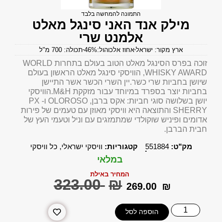
התמונה להמחשה בלבד
מילק אנד האני סינגל מאלט
אלמנט שרי
ארץ מקור: ישראל
אחוז אלכוהול:46%
תכולה: 700 מ"ל
זוכה בפרס הסינגל מאלט הטוב בעולם בתחרות WORLD
WHISKY AWARD, הוויסקי סינגל מאלט הראשון בעולם
שיושן בחביות שרי כשר.יין השרי הכשר אשר התיישן
בחביות יוצר בספרד במיוחד עבור מזקקת M&H.הוויסקי
יושן בשלושה סוגי חביות: אקס ברבן, OLOROSO ו- PX
SHERRY והתוצאה היא וויסקי מאוזן עם טעמים של פירות
אדומים ופיניש שוקולדי שמתמזגים עם וניל וטעמי העץ של
חבית הברבן.
מק"ט:
551884
קטגוריות:
וויסקי ישראלי
,
כל וויסקי
במלאי
המחיר באילת
‎323.00
₪
‎269.00
₪
הוספה לסל