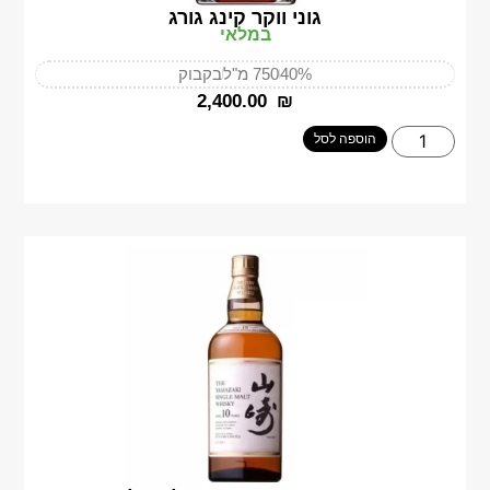
גוני ווקר קינג גורג
במלאי
40%
750 מ"ל
בקבוק
‎2,400.00
₪
הוספה לסל