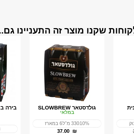
קוחות שקנו מוצר זה התעניינו גם...
ית
גולדסטאר SLOWBREW
בירה בק
במלאי
ק
10%
330 מ"ל
6 במארז
5
‎37.00
₪