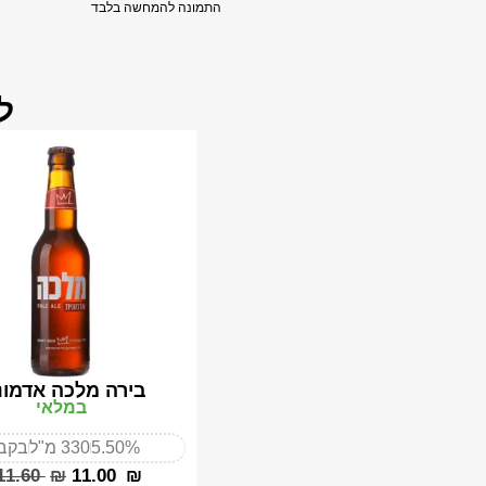
התמונה להמחשה בלבד
ל
בירה מלכה אדמונ
במלאי
5.50%
330 מ"ל
בקבו
‎11.60
₪
‎11.00
₪