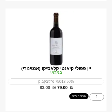
יין פפולי קיאנטי קלאסיקו (אנטינורי)
במלאי
13.50%
750 מ"ל
בקבוק
‎83.00
₪
‎79.00
₪
הוספה לסל