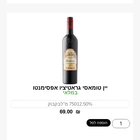
יין טומאסי גראטיציו אפסימנטו
במלאי
12.50%
750 מ"ל
בקבוק
‎69.00
₪
הוספה לסל