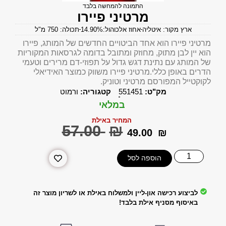
התמונה להמחשה בלבד
מרטיני פיירו
ארץ מקור: איטליה
אחוז אלכוהול:14.90%
תכולה: 750 מ"ל
מרטיני פיירו הוא אחד הביטויים החדשים של המותג, פיירו
הוא יין לבן מתוק, מחוזק ומתובל בדומה לגרסאות המקוריות
של המותג עם נתינת דגש גדול על תפוזי-דם מרירים וטעמי
הדרים באופן כללי.מרטיני פיירו משווק כמוצר האידיאלי
לקוקטייל המפורסם מרטיני וטוניק.
מק"ט:
551451
קטגוריה:
ורמוט
במלאי
המחיר באילת
‎57.00
₪
‎49.00
₪
הוספה לסל
לביצוע רכישה און-ליין ולמשלוח באילת או לשריון מוצר זה
באיסוף מסניף אילת בלבד!