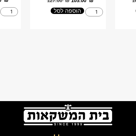
0
₪
‎127.00
₪
‎105.00
₪
‎
הוספה לסל