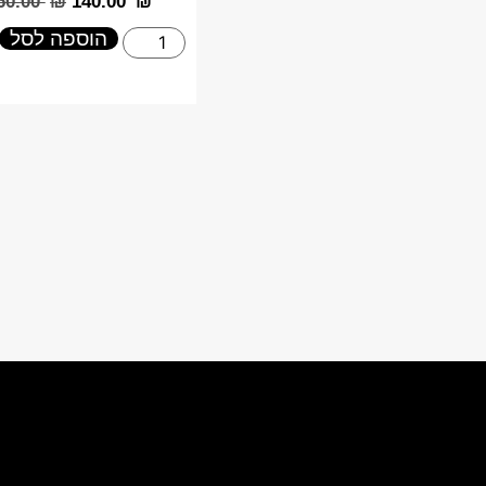
160.00
₪
‎140.00
₪
הוספה לסל