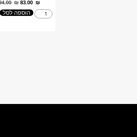
‎94.00
₪
‎83.00
₪
הוספה לסל