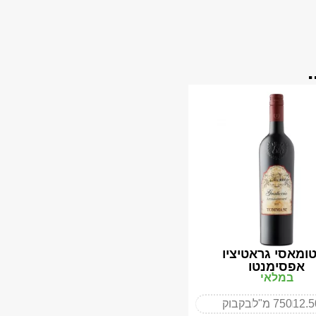
 טומאסי גראטיציו
אפסימנטו
במלאי
12.
750 מ"ל
בקבוק