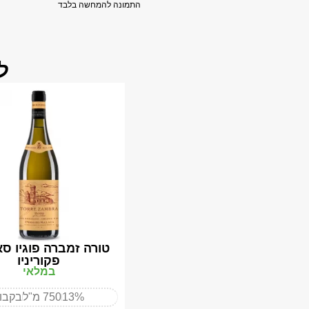
התמונה להמחשה בלבד
ל
טורה זמברה פוגיו ס
פקוריניו
במלאי
13%
750 מ"ל
בקבו