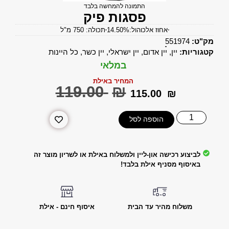
התמונה להמחשה בלבד
פסגות פיק
אחוז אלכוהול:14.50%
תכולה: 750 מ"ל
מק"ט:
551974
קטגוריות:
יין
,
יין אדום
,
יין ישראלי
,
יין כשר
,
כל היינות
במלאי
המחיר באילת
‎119.00
₪
‎115.00
₪
הוספה לסל
לביצוע רכישה און-ליין ולמשלוח באילת או לשריון מוצר זה
באיסוף מסניף אילת בלבד!
משלוח מהיר עד הבית
איסוף חינם - אילת