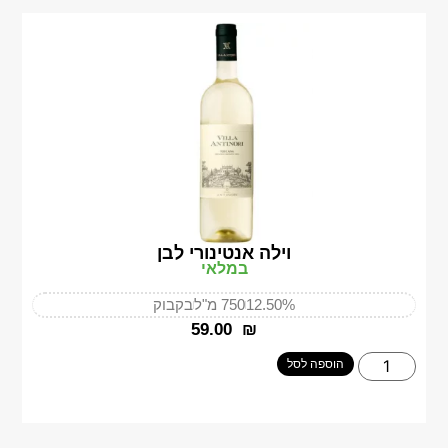
וילה אנטינורי לבן
במלאי
12.50%
750 מ"ל
בקבוק
‎59.00
₪
הוספה לסל