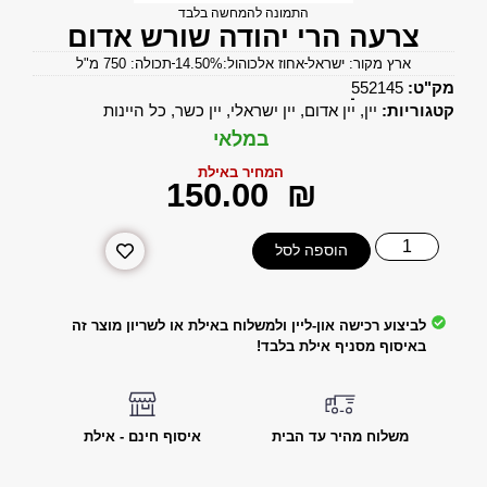
התמונה להמחשה בלבד
צרעה הרי יהודה שורש אדום
ארץ מקור: ישראל
אחוז אלכוהול:14.50%
תכולה: 750 מ"ל
מק"ט:
552145
קטגוריות:
יין
,
יין אדום
,
יין ישראלי
,
יין כשר
,
כל היינות
במלאי
המחיר באילת
‎150.00
₪
הוספה לסל
לביצוע רכישה און-ליין ולמשלוח באילת או לשריון מוצר זה
באיסוף מסניף אילת בלבד!
משלוח מהיר עד הבית
איסוף חינם - אילת