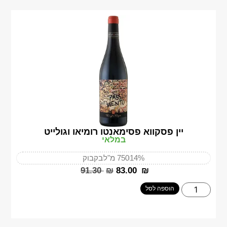
יין פסקווא פסימאנטו רומיאו וגולייט
במלאי
14%
750 מ"ל
בקבוק
‎91.30
₪
‎83.00
₪
הוספה לסל