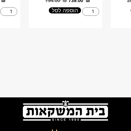
₪
‎794.00
₪
‎739.00
₪
‎
הוספה לסל