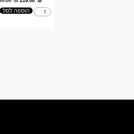
285.00
₪
‎219.00
₪
הוספה לסל