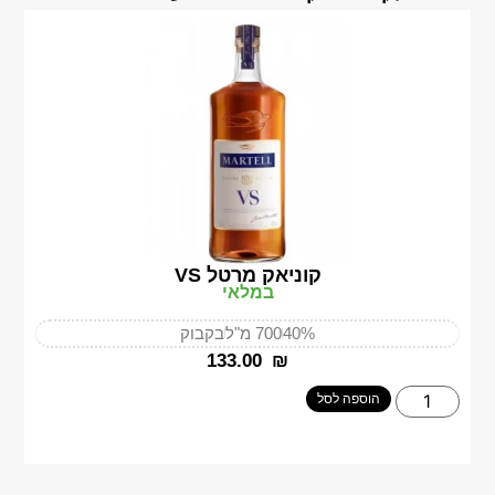
קוניאק מרטל VS
במלאי
40%
700 מ"ל
בקבוק
‎133.00
₪
הוספה לסל