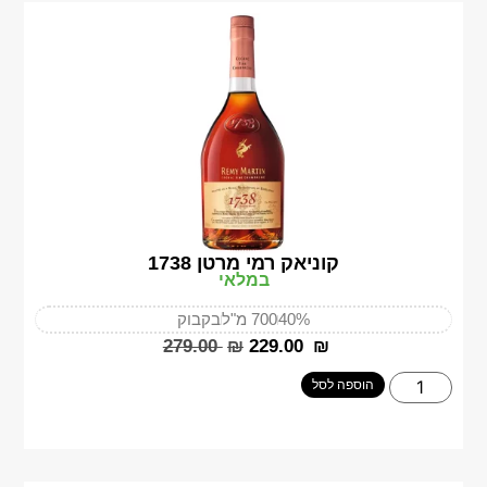
קוניאק רמי מרטן 1738
במלאי
40%
700 מ"ל
בקבוק
‎279.00
₪
‎229.00
₪
הוספה לסל