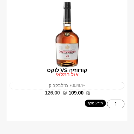
קורווזיה VS לוקס
אזל במלאי
40%
700 מ"ל
בקבוק
‎126.00
₪
‎109.00
₪
מידע נוסף