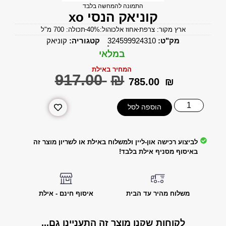
התמונה להמחשה בלבד
קוניאק הנסי xo
ארץ מקור: צרפת
אחוז אלכוהול:40%
תכולה: 700 מ"ל
מק"ט:
324599924310
קטגוריה:
קוניאק
במלאי
המחיר באילת
‎917.00
₪
‎785.00
₪
הוספה לסל
לביצוע רכישה און-ליין ולמשלוח באילת או לשריון מוצר זה
באיסוף מסניף אילת בלבד!
משלוח מהיר עד הבית
איסוף חינם - אילת
לקוחות שקנו מוצר זה התעניינו גם...