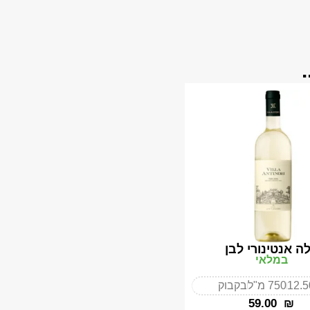
לה אנטינורי לבן
במלאי
12.
750 מ"ל
בקבוק
‎59.00
₪