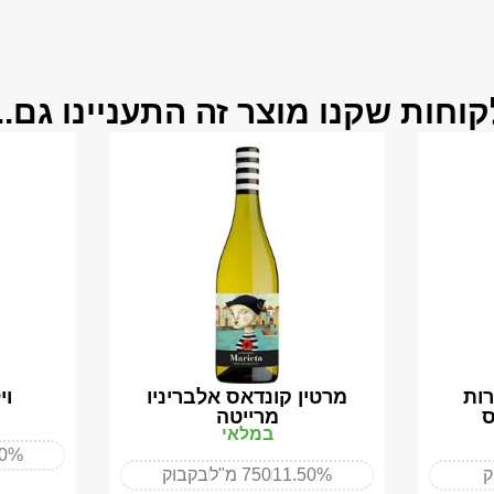
קוחות שקנו מוצר זה התעניינו גם...
רות
מרטין קונדאס אלבריניו
וי
ס
מרייטה
במלאי
50%
ק
11.50%
750 מ"ל
בקבוק