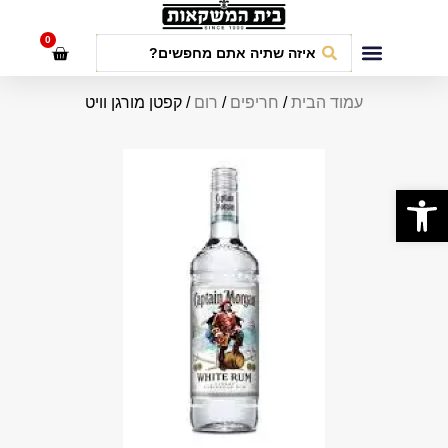
לתוכן
0
חבילות אירועים
עמוד הבית
/
חריפים
/
רום
/ קפטן מורגן וויט
פתח סרגל נגישות