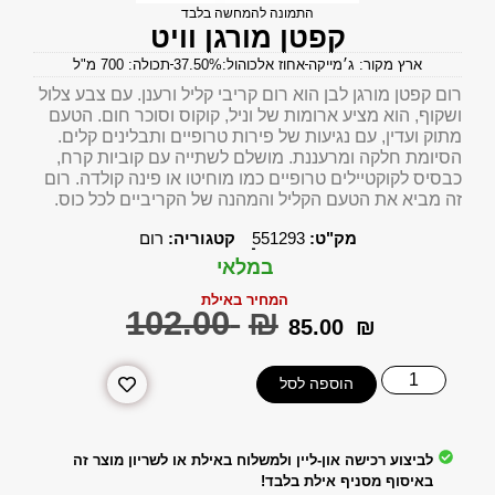
התמונה להמחשה בלבד
קפטן מורגן וויט
ארץ מקור: ג׳מייקה
אחוז אלכוהול:37.50%
תכולה: 700 מ"ל
רום קפטן מורגן לבן הוא רום קריבי קליל ורענן. עם צבע צלול
ושקוף, הוא מציע ארומות של וניל, קוקוס וסוכר חום. הטעם
מתוק ועדין, עם נגיעות של פירות טרופיים ותבלינים קלים.
הסיומת חלקה ומרעננת. מושלם לשתייה עם קוביות קרח,
כבסיס לקוקטיילים טרופיים כמו מוחיטו או פינה קולדה. רום
זה מביא את הטעם הקליל והמהנה של הקריביים לכל כוס.
מק"ט:
551293
קטגוריה:
רום
במלאי
המחיר באילת
‎102.00
₪
‎85.00
₪
הוספה לסל
לביצוע רכישה און-ליין ולמשלוח באילת או לשריון מוצר זה
באיסוף מסניף אילת בלבד!