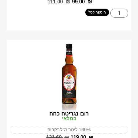
‎111.00
₪
‎99.00
₪
הוספה לסל
רום נגריטה כהה
במלאי
40%
1 ליטר מ"ל
בקבוק
‎121.60
₪
‎119.00
₪