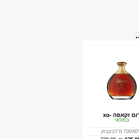
ום זקאפה -xo
במלאי
40
700 מ"ל
בקבוק