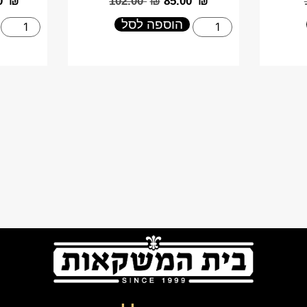
0
₪
‎102.00
₪
‎85.00
₪
הוספה לסל