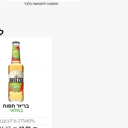
התמונה להמחשה בלבד
ל
בריזר תפוח
במלאי
40%
275 מ"ל
בקבו