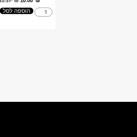
‎11.17
₪
‎10.00
₪
הוספה לסל