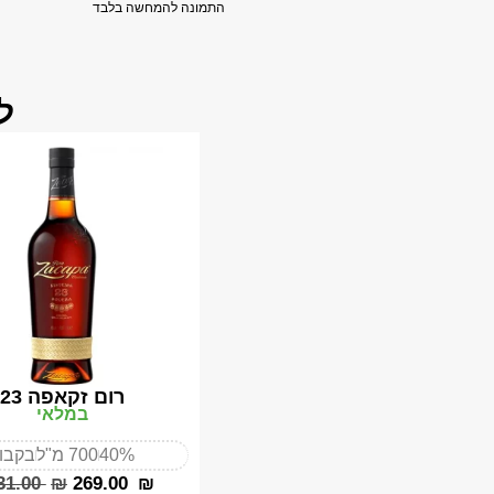
התמונה להמחשה בלבד
ל
רום זקאפה 23
במלאי
40%
700 מ"ל
בקבו
331.00
₪
‎269.00
₪