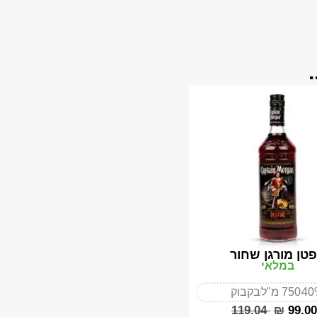
טן מורגן שחור
במלאי
40
750 מ"ל
בקבוק
‎119.04
₪
‎99.00