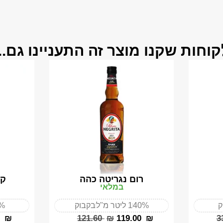
קוחות שקנו מוצר זה התעניינו גם...
רום נגריטה כהה
קפ
במלאי
ק
40%
1 ליטר מ"ל
בקבוק
%
₪
‎121.60
₪
‎119.00
₪
‎