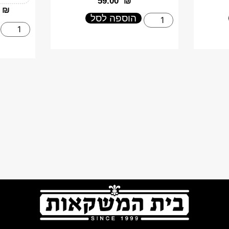
‎59.00
₪
₪
הוספה לסל