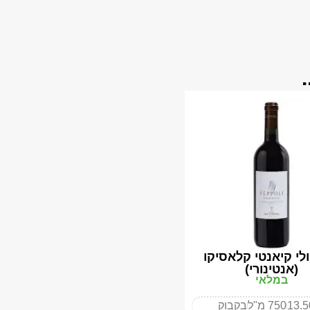
ולי קיאנטי קלאסיקו
(אנטינורי)
במלאי
13.
750 מ"ל
בקבוק