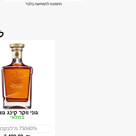
התמונה להמחשה בלבד
ל
גוני ווקר קינג גור
במלאי
40%
750 מ"ל
בקבו