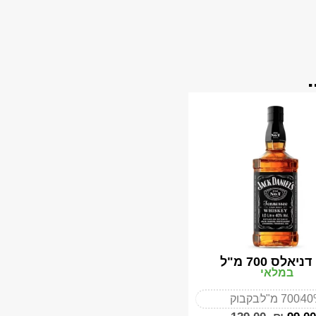
ניאלס 700 מ"ל
במלאי
40
700 מ"ל
בקבוק