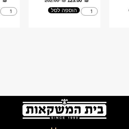
₪
‎202.00
₪
‎125.00
₪
הוספה לסל