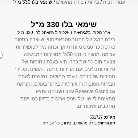
עמוד הבית
/
בירות
/
בירה מהעולם
/ שימאי בלו 330 מ"ל
שימאי בלו 330 מ"ל
ארץ מקור: בלגיה
אחוז אלכוהול:9%
תכולה: 330 מ"ל
בירת הדגל של המנזר הטראפיסטי, שיוצרה במקור
כגרסת כריסמס מיוחדת אך זכתה מיד לפופולריות
עצומה ומהווה כיום כ-%50 ממכירות המבשלה.
צבעה חום-נחושת כהה, היא בעלת ניחוחות של
פירות ותבלינים, עם מרירות עדינה המאוזנת על ידי
מתיקות של קרמל וטעמי צימוקים. נחשבת לאחת
הבירות הטובות והיוקרתיות ביותר בעולם, ונקראת
גם Reserve Grand עקב העובדה שהיא
מתאימה ליישון של שנים ארוכות בדיוק כמו יינות
מורכבים ואיכותיים.
מק"ט:
551727
קטגוריות:
בירה מהעולם
,
בירות
,
כל הבירות