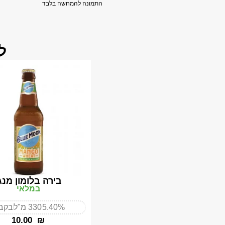
התמונה להמחשה בלבד
ל
בירה בלומון מנג
במלאי
5.40%
330 מ"ל
בקבו
‎10.00
₪