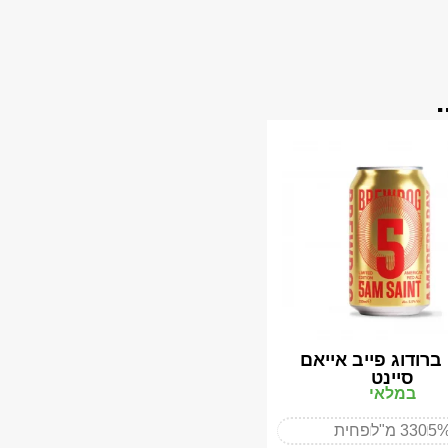
ברודוג פייב אייאם
סיינט
במלאי
5
330 מ"ל
פחית