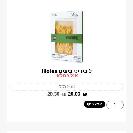
לינגוויני ביצים filotea
אזל במלאי
250 מ"ל
‎20.30
₪
‎20.00
₪
מידע נוסף